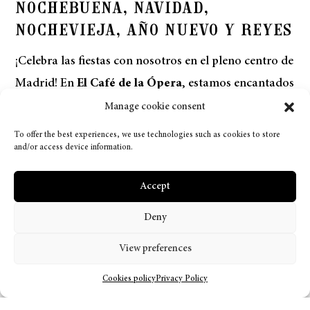
NOCHEBUENA, NAVIDAD,
NOCHEVIEJA, AÑO NUEVO Y REYES
¡Celebra las fiestas con nosotros en el pleno centro de
Madrid! En
El Café de la Ópera
, estamos encantados
de poder ofrecerte una experiencia gastronómica
Manage cookie consent
única para estas fechas tan especiales. Para disfrutar
To offer the best experiences, we use technologies such as cookies to store
and/or access device information.
en familia, con tu pareja o con amigos, sabemos que
formas de
celebrar la Navidad
hay muchas y
Accept
queremos que este año sea inolvidable. Para ello, El
Café de la Ópera cuenta con varios menús diseñados
Deny
específicamente para cada ocasión y que tu máxima
View preferences
preocupación sea disfrutar.
Cookies policy
Privacy Policy
Arrancamos con la
Cena de Nochebuena
con un